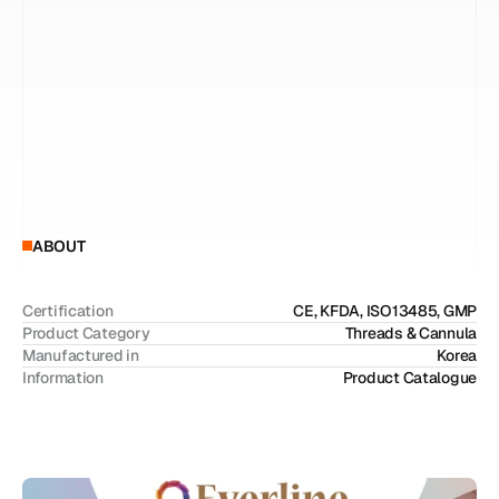
م
ن
2
0
ع
ا
م
ا
م
ن
ا
ل
خ
ب
ر
ة
ا
ل
س
ر
ي
ر
ي
ة
و
أ
ك
ث
ر
م
ن
4
0
ت
ق
ن
ي
ة
م
س
ج
ل
ة
ب
ب
ر
ا
ء
ة
ا
خ
ت
ر
ا
ع
،
ي
و
ف
ر
E
V
E
R
L
I
N
E
ت
أ
ث
ي
ر
ا
ت
ش
د
م
س
ت
ق
ر
ة
م
ع
ت
ح
س
ي
ن
م
س
ت
م
ر
ل
ل
ب
ش
ر
ة
،
ح
ي
ث
ن
ا
ل
ا
ل
ا
ع
ت
ر
ا
ف
ب
ج
و
د
ت
ه
و
ت
ف
و
ق
ه
ا
ل
ت
ق
ن
ي
ف
ي
ا
ل
س
و
ق
ا
ل
ع
ا
ل
م
ي
ة
.
إ
ن
ه
ح
ل
م
ت
ك
ا
م
ل
ل
ش
د
ا
ل
خ
ي
و
ط
م
ص
م
م
ل
ت
ل
ب
ي
ة
م
ج
م
و
ع
ة
و
ا
س
ع
ة
م
ن
أ
ه
د
ا
ف
ا
ل
ع
ل
ا
ج
،
ب
م
ا
ف
ي
ذ
ل
ك
ش
د
ا
ل
و
ج
ه
،
و
ت
ص
ح
ي
ح
ا
ل
ت
ج
ا
ع
ي
د
،
و
ت
ح
د
ي
د
ا
ل
م
ل
ا
م
ح
،
ب
ا
ل
إ
ض
ا
ف
ة
إ
ل
ى
ت
ج
د
ي
د
ا
ل
ب
ش
ر
ة
و
ت
ع
ز
ي
ز
ا
ل
ح
ج
م
.
ABOUT
Certification
CE, KFDA, ISO13485, GMP
Product Category
Threads & Cannula
Manufactured in
Korea
Information
Product Catalogue