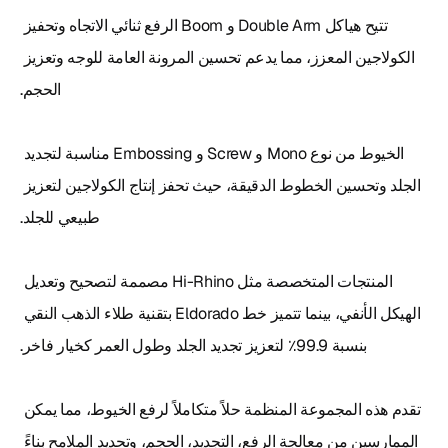
تتيح هياكل Double Arm و Boom الرفع ثنائي الاتجاه وتحفيز 
الكولاجين المعزز، مما يدعم تحسين المرونة العامة للوجه وتعزيز 
الخيوط من نوع Mono و Screw و Embossing مناسبة لتجديد 
الجلد وتحسين الخطوط الدقيقة، حيث تحفز إنتاج الكولاجين لتعزيز 
المنتجات المتخصصة مثل Hi-Rhino مصممة لتصحيح وتعديل 
الهيكل الأنفي، بينما تتميز خط Eldorado بتقنية طلاء الذهب النقي 
تقدم هذه المجموعة المنظمة حلاً متكاملاً لرفع الخيوط، مما يمكن 
الممارسين من معالجة الرفع، التجديد، الحجم، وتحديد الملامح بناءً 