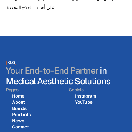
على أهداف العلاج المحددة.
[
KLG
]
Your End-to-End Partner
in
Medical Aesthetic Solutions
Pages
Socials
Home
Instagram
About
YouTube
Home
Instagram
Brands
About
YouTube
Products
Brands
News
Products
Contact
News